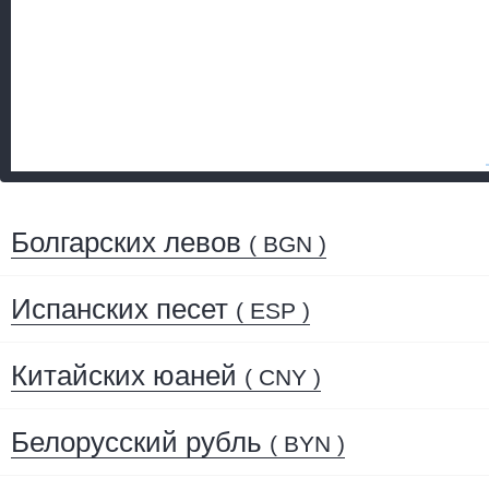
Болгарских левов
( BGN )
Испанских песет
( ESP )
Китайских юаней
( CNY )
Белорусский рубль
( BYN )