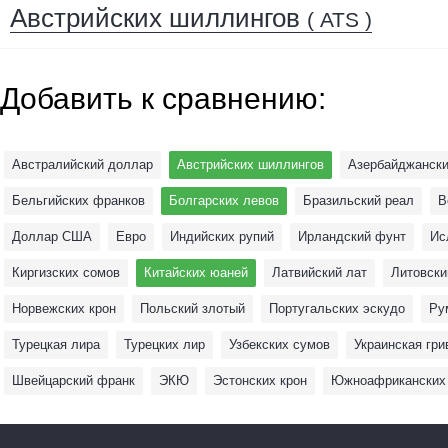
Австрийских шиллингов
( ATS )
Добавить к сравнению:
Австралийский доллар
Австрийских шиллингов
Азербайджански
Бельгийских франков
Болгарских левов
Бразильский реал
В
Доллар США
Евро
Индийских рупий
Ирландский фунт
Ис
Киргизских сомов
Китайских юаней
Латвийский лат
Литовски
Норвежских крон
Польский злотый
Португальских эскудо
Ру
Турецкая лира
Турецких лир
Узбекских сумов
Украинская гри
Швейцарский франк
ЭКЮ
Эстонских крон
Южноафриканских