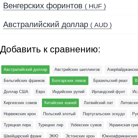
Венгерских форинтов
( HUF )
Австралийский доллар
( AUD )
Добавить к сравнению:
Австралийский доллар
Австрийских шиллингов
Азербайджански
Бельгийских франков
Болгарских левов
Бразильский реал
В
Доллар США
Евро
Индийских рупий
Ирландский фунт
Ис
Киргизских сомов
Китайских юаней
Латвийский лат
Литовски
Норвежских крон
Польский злотый
Португальских эскудо
Ру
Турецкая лира
Турецких лир
Узбекских сумов
Украинская гри
Швейцарский франк
ЭКЮ
Эстонских крон
Южноафриканских