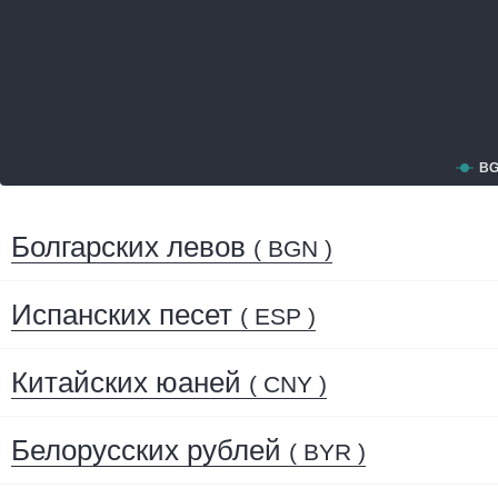
B
Болгарских левов
( BGN )
Испанских песет
( ESP )
Китайских юаней
( CNY )
Белорусских рублей
( BYR )