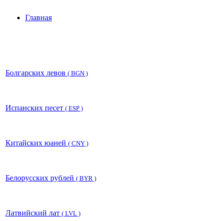
Главная
Болгарских левов
( BGN )
Испанских песет
( ESP )
Китайских юаней
( CNY )
Белорусских рублей
( BYR )
Латвийский лат
( LVL )