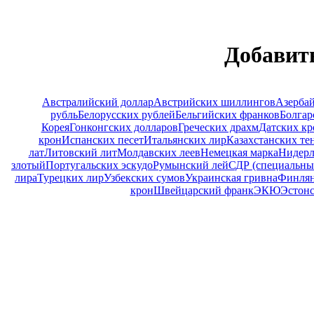
Добавит
Австралийский доллар
Австрийских шиллингов
Азерба
рубль
Белорусских рублей
Бельгийских франков
Болгар
Корея
Гонконгских долларов
Греческих драхм
Датских кр
крон
Испанских песет
Итальянских лир
Казахстанских те
лат
Литовский лит
Молдавских леев
Немецкая марка
Нидерл
злотый
Португальских эскудо
Румынский лей
СДР (специальны
лира
Турецких лир
Узбекских сумов
Украинская гривна
Финлян
крон
Швейцарский франк
ЭКЮ
Эстонс