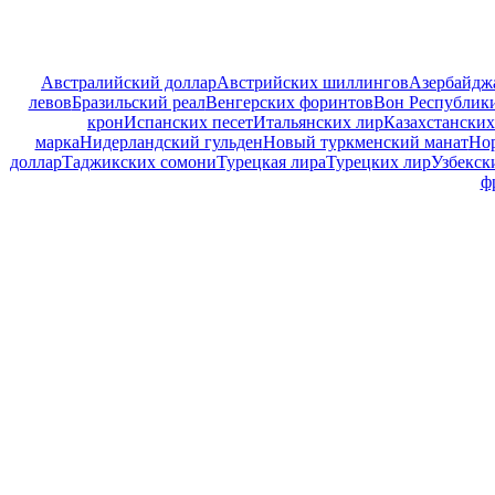
Австралийский доллар
Австрийских шиллингов
Азербайдж
левов
Бразильский реал
Венгерских форинтов
Вон Республик
крон
Испанских песет
Итальянских лир
Казахстанских
марка
Нидерландский гульден
Новый туркменский манат
Но
доллар
Таджикских сомони
Турецкая лира
Турецких лир
Узбекск
ф