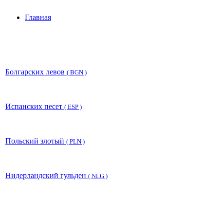
Главная
Болгарских левов
( BGN )
Испанских песет
( ESP )
Польский злотый
( PLN )
Нидерландский гульден
( NLG )