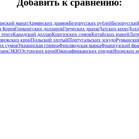
Добавить к сравнению:
анский манат
Армянских драмов
Белoрусских рублей
Белорусский
и Корея
Гонконгских долларов
Греческих драхм
Датских крон
Дол
 тенге
Канадский доллар
Киргизских сомов
Китайских юаней
Лат
рвежских крон
Польский злотый
Португальских эскудо
Румынский
их сумов
Украинская гривна
Финляндская марка
Французский фр
ранк
ЭКЮ
Эстонских крон
Южноафриканских рэндов
Японских и