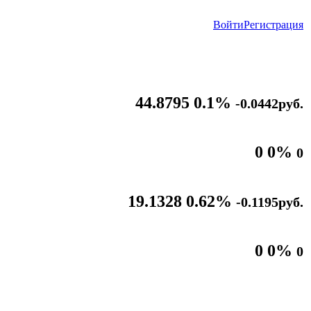
Войти
Регистрация
44.8795
0.1%
-0.0442руб.
0
0%
0
19.1328
0.62%
-0.1195руб.
0
0%
0