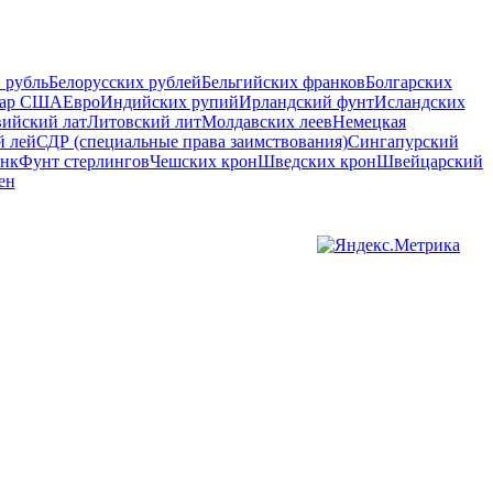
 рубль
Белорусских рублей
Бельгийских франков
Болгарских
лар США
Евро
Индийских рупий
Ирландский фунт
Исландских
вийский лат
Литовский лит
Молдавских леев
Немецкая
 лей
СДР (специальные права заимствования)
Сингапурский
анк
Фунт стерлингов
Чешских крон
Шведских крон
Швейцарский
ен