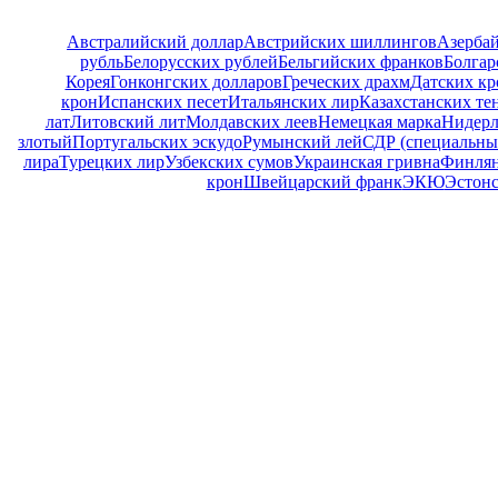
Австралийский доллар
Австрийских шиллингов
Азерба
рубль
Белорусских рублей
Бельгийских франков
Болгар
Корея
Гонконгских долларов
Греческих драхм
Датских кр
крон
Испанских песет
Итальянских лир
Казахстанских те
лат
Литовский лит
Молдавских леев
Немецкая марка
Нидерл
злотый
Португальских эскудо
Румынский лей
СДР (специальны
лира
Турецких лир
Узбекских сумов
Украинская гривна
Финлян
крон
Швейцарский франк
ЭКЮ
Эстонс