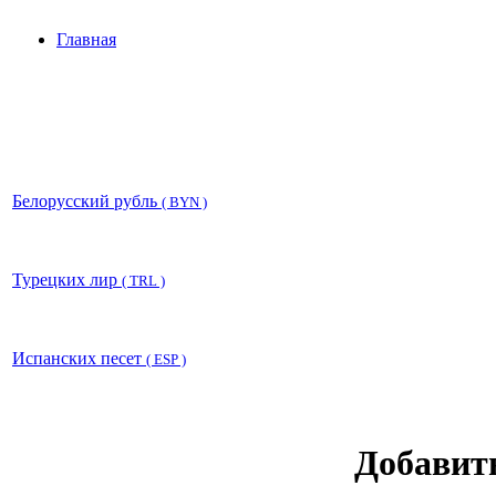
Главная
Белорусский рубль
( BYN )
Турецких лир
( TRL )
Испанских песет
( ESP )
Добавит