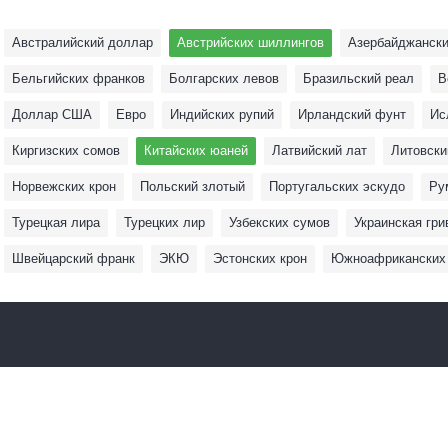
Австралийский доллар
Австрийских шиллингов
Азербайджански
Бельгийских франков
Болгарских левов
Бразильский реал
В
Доллар США
Евро
Индийских рупий
Ирландский фунт
Ис
Киргизских сомов
Китайских юаней
Латвийский лат
Литовски
Норвежских крон
Польский злотый
Португальских эскудо
Ру
Турецкая лира
Турецких лир
Узбекских сумов
Украинская гри
Швейцарский франк
ЭКЮ
Эстонских крон
Южноафриканских