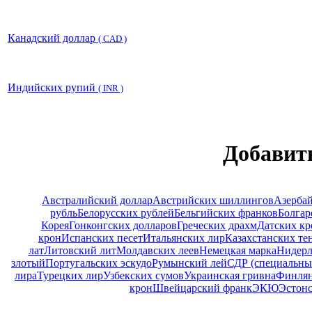
Канадский доллар
( CAD )
Индийских рупий
( INR )
Добавит
Австралийский доллар
Австрийских шиллингов
Азерба
рубль
Белорусских рублей
Бельгийских франков
Болгар
Корея
Гонконгских долларов
Греческих драхм
Датских кр
крон
Испанских песет
Итальянских лир
Казахстанских те
лат
Литовский лит
Молдавских леев
Немецкая марка
Нидерл
злотый
Португальских эскудо
Румынский лей
СДР (специальны
лира
Турецких лир
Узбекских сумов
Украинская гривна
Финлян
крон
Швейцарский франк
ЭКЮ
Эстонс