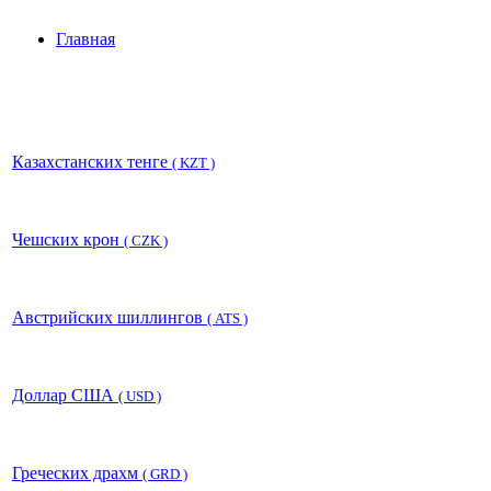
Главная
Казахстанских тенге
( KZT )
Чешских крон
( CZK )
Австрийских шиллингов
( ATS )
Доллар США
( USD )
Греческих драхм
( GRD )