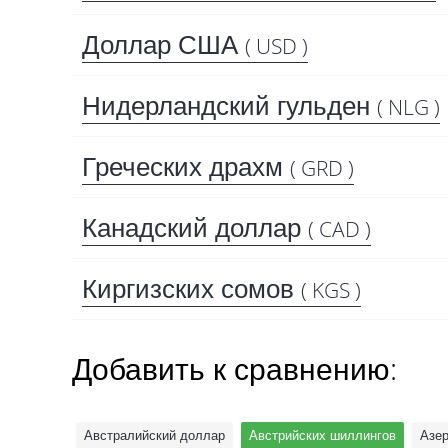
Доллар США
( USD )
Нидерландский гульден
( NLG )
Греческих драхм
( GRD )
Канадский доллар
( CAD )
Киргизских сомов
( KGS )
Добавить к сравнению:
Австралийский доллар
Австрийских шиллингов
Азе