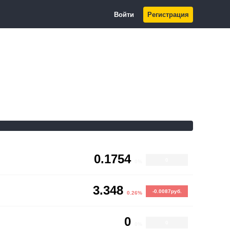
Войти
Регистрация
0.1754
0
0%
3.348
-0.0087руб.
0.26%
0
0
0%