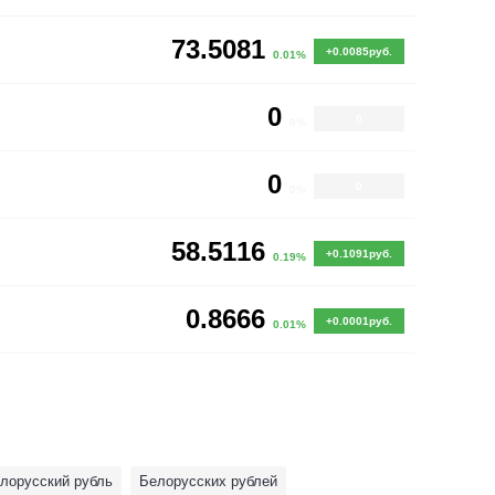
73.5081
+0.0085руб.
0.01%
0
0
0%
0
0
0%
58.5116
+0.1091руб.
0.19%
0.8666
+0.0001руб.
0.01%
лорусский рубль
Белорусских рублей