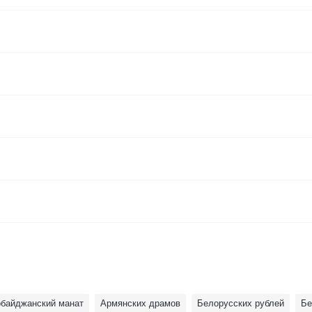
рбайджанский манат
Армянских драмов
Белoрусских рублей
Бе