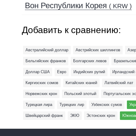
Вон Республики Корея
( KRW )
Добавить к сравнению:
Австралийский доллар
Австрийских шиллингов
Азе
Бельгийских франков
Болгарских левов
Бразильски
Доллар США
Евро
Индийских рупий
Ирландский
Киргизских сомов
Китайских юаней
Латвийский лат
Норвежских крон
Польский злотый
Португальских э
Турецкая лира
Турецких лир
Узбекских сумов
Укр
Швейцарский франк
ЭКЮ
Эстонских крон
Южноаф