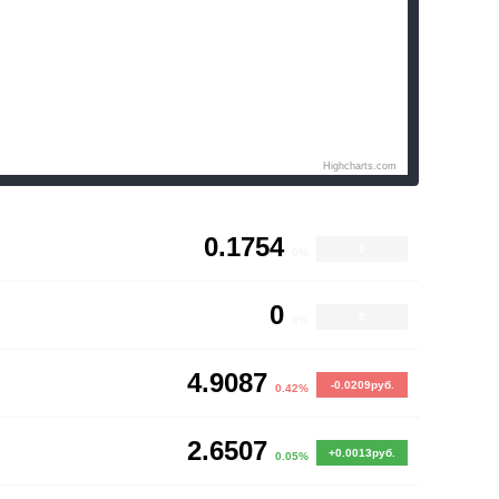
Highcharts.com
0.1754
0
0%
0
0
0%
4.9087
-0.0209руб.
0.42%
2.6507
+0.0013руб.
0.05%