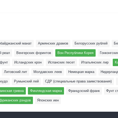
рбайджанский манат
Армянских драмов
Белoрусских рублей
Бе
й реал
Венгерских форинтов
Вон Республики Корея
Гонконгски
 фунт
Исландских крон
Испанских песет
Итальянских лир
К
Литовский лит
Молдавских леев
Немецкая марка
Нидерланд
скудо
Румынский лей
СДР (специальные права заимствования)
аинская гривна
Финляндская марка
Французский франк
Фунт с
риканских рэндов
Японских иен