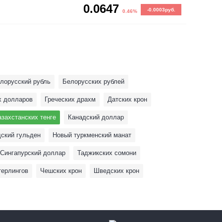
0.0647
-0.0003руб.
0.46%
лорусский рубль
Белорусских рублей
х долларов
Греческих драхм
Датских крон
азахстанских тенге
Канадский доллар
ский гульден
Новый туркменский манат
Сингапурский доллар
Таджикских сомони
терлингов
Чешских крон
Шведских крон