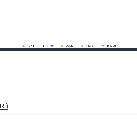
KZT
FIM
ZAR
UAH
KRW
R )