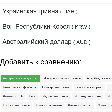
Украинская гривна
( UAH )
Вон Республики Корея
( KRW )
Австралийский доллар
( AUD )
Добавить к сравнению:
Австралийский доллар
Австрийских шиллингов
Азербайджански
Бельгийских франков
Болгарских левов
Бразильский реал
В
Доллар США
Евро
Индийских рупий
Ирландский фунт
Ис
Киргизских сомов
Китайских юаней
Латвийский лат
Литовски