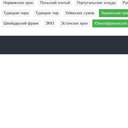
Норвежских крон
Польский злотый
Португальских эскудо
Ру
Турецкая лира
Турецких лир
Узбекских сумов
Украинская гри
Швейцарский франк
ЭКЮ
Эстонских крон
Южноафриканских