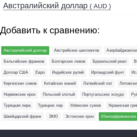
Австралийский доллар
( AUD )
Добавить к сравнению:
Австралийский доллар
Австрийских шиллингов
Азербайджански
Бельгийских франков
Болгарских левов
Бразильский реал
В
Доллар США
Евро
Индийских рупий
Ирландский фунт
Ис
Киргизских сомов
Китайских юаней
Латвийский лат
Литовски
Норвежских крон
Польский злотый
Португальских эскудо
Ру
Турецкая лира
Турецких лир
Узбекских сумов
Украинская гри
Швейцарский франк
ЭКЮ
Эстонских крон
Южноафриканских