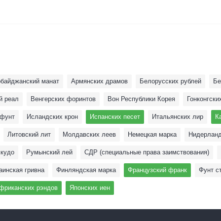
рбайджанский манат
Армянских драмов
Белoрусских рублей
Бе
й реал
Венгерских форинтов
Вон Республики Корея
Гонконгски
 фунт
Исландских крон
Испанских песет
Итальянских лир
К
Литовский лит
Молдавских леев
Немецкая марка
Нидерланд
скудо
Румынский лей
СДР (специальные права заимствования)
аинская гривна
Финляндская марка
Французский франк
Фунт с
риканских рэндов
Японских иен