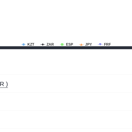
KZT
ZAR
ESP
JPY
FRF
R )