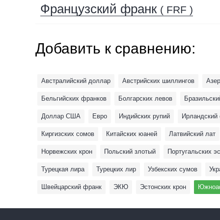
Французский франк
( FRF )
Добавить к сравнению:
Австралийский доллар
Австрийских шиллингов
Азе
Бельгийских франков
Болгарских левов
Бразильски
Доллар США
Евро
Индийских рупий
Ирландский
Киргизских сомов
Китайских юаней
Латвийский лат
Норвежских крон
Польский злотый
Португальских э
Турецкая лира
Турецких лир
Узбекских сумов
Укр
Швейцарский франк
ЭКЮ
Эстонских крон
Южноаф