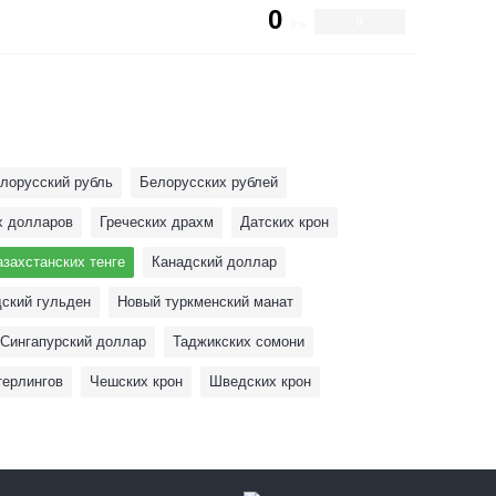
0
0
0%
лорусский рубль
Белорусских рублей
х долларов
Греческих драхм
Датских крон
азахстанских тенге
Канадский доллар
ский гульден
Новый туркменский манат
Сингапурский доллар
Таджикских сомони
терлингов
Чешских крон
Шведских крон