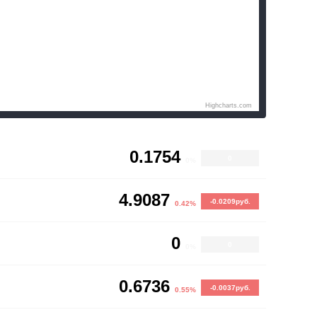
Highcharts.com
0.1754
0
0%
4.9087
-0.0209руб.
0.42%
0
0
0%
0.6736
-0.0037руб.
0.55%