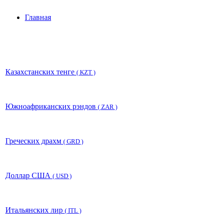
Главная
Казахстанских тенге
( KZT )
Южноафриканских рэндов
( ZAR )
Греческих драхм
( GRD )
Доллар США
( USD )
Итальянских лир
( ITL )