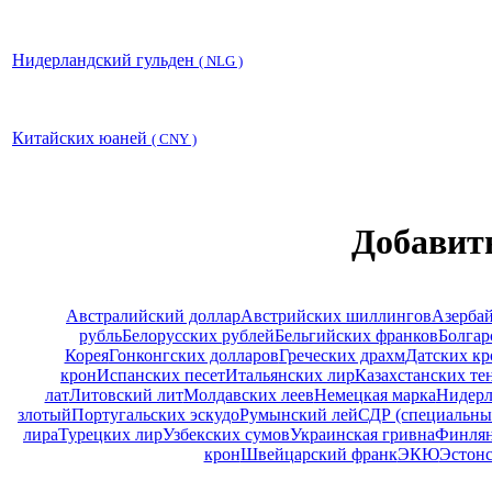
Нидерландский гульден
( NLG )
Китайских юаней
( CNY )
Добавит
Австралийский доллар
Австрийских шиллингов
Азерба
рубль
Белорусских рублей
Бельгийских франков
Болгар
Корея
Гонконгских долларов
Греческих драхм
Датских кр
крон
Испанских песет
Итальянских лир
Казахстанских те
лат
Литовский лит
Молдавских леев
Немецкая марка
Нидерл
злотый
Португальских эскудо
Румынский лей
СДР (специальны
лира
Турецких лир
Узбекских сумов
Украинская гривна
Финлян
крон
Швейцарский франк
ЭКЮ
Эстонс