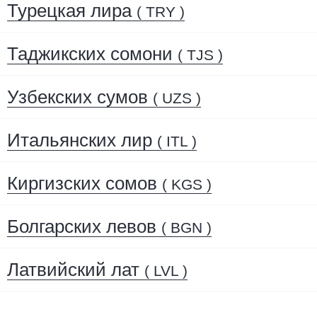
Турецкая лира
( TRY )
Таджикских сомони
( TJS )
Узбекских сумов
( UZS )
Итальянских лир
( ITL )
Киргизских сомов
( KGS )
Болгарских левов
( BGN )
Латвийский лат
( LVL )