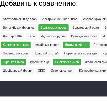
Добавить к сравнению:
Австралийский доллар
Австрийских шиллингов
Азербайджански
Бельгийских франков
Болгарских левов
Бразильский реал
В
Доллар США
Евро
Индийских рупий
Ирландский фунт
Ис
Киргизских сомов
Китайских юаней
Латвийский лат
Литовски
Норвежских крон
Польский злотый
Португальских эскудо
Ру
Турецкая лира
Турецких лир
Узбекских сумов
Украинская гри
Швейцарский франк
ЭКЮ
Эстонских крон
Южноафриканских