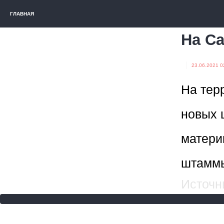
ГЛАВНАЯ
На С
23.06.2021 0
На тер
новых 
матери
штаммы
Источни