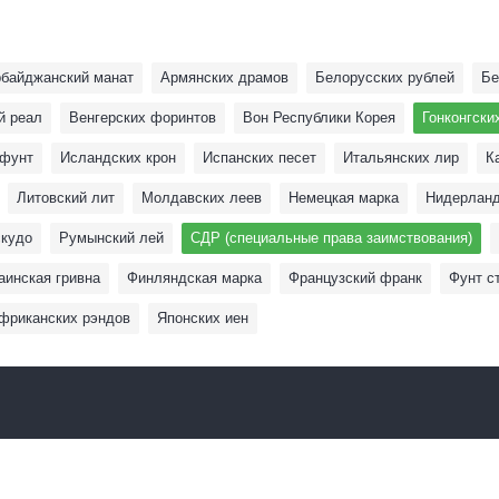
рбайджанский манат
Армянских драмов
Белoрусских рублей
Бе
й реал
Венгерских форинтов
Вон Республики Корея
Гонконгски
 фунт
Исландских крон
Испанских песет
Итальянских лир
К
Литовский лит
Молдавских леев
Немецкая марка
Нидерланд
скудо
Румынский лей
СДР (специальные права заимствования)
аинская гривна
Финляндская марка
Французский франк
Фунт с
риканских рэндов
Японских иен