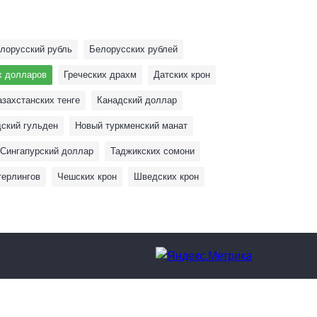
лорусский рубль
Белорусских рублей
х долларов
Греческих драхм
Датских крон
азахстанских тенге
Канадский доллар
ский гульден
Новый туркменский манат
Сингапурский доллар
Таджикских сомони
терлингов
Чешских крон
Шведских крон