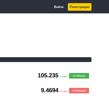
Войти
Регистрация
105.235
+0.359руб.
0.34%
9.4694
-0.0042руб.
0.04%