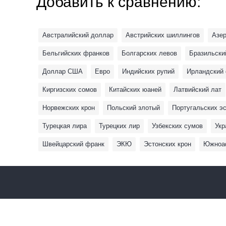
Добавить к сравнению:
Австралийский доллар
Австрийских шиллингов
Азе
Бельгийских франков
Болгарских левов
Бразильски
Доллар США
Евро
Индийских рупий
Ирландский
Киргизских сомов
Китайских юаней
Латвийский лат
Норвежских крон
Польский злотый
Португальских э
Турецкая лира
Турецких лир
Узбекских сумов
Укр
Швейцарский франк
ЭКЮ
Эстонских крон
Южноаф