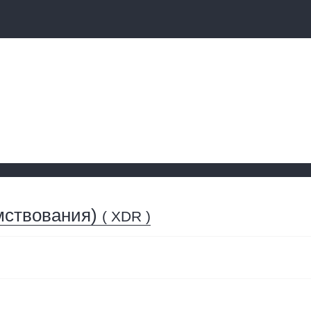
мствования)
( XDR )